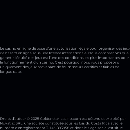
+423
+43
+44
+45
Le casino en ligne dispose d'une autorisation légale pour organiser des jeux
+46
de hasard en ligne sous une licence internationale. Nous comprenons que
garantir l'équité des jeux est l'une des conditions les plus importantes pour
+47
le fonctionnement d'un casino. C'est pourquoi nous vous proposons
uniquement des jeux provenant de fournisseurs certifiés et fiables de
longue date.
+47
+47
+49
+500
+500
Droits d'auteur © 2025 Goldenstar-casino.com est détenu et exploité par
Novatrix SRL, une société constituée sous les lois du Costa Rica avec le
numéro d'enregistrement 3-102-893958 et dont le siège social est situé
+501