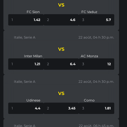
+231
VS
FC Sion
FC Vaduz
+232
1
1.42
2
4.6
3
5.7
+233
+234
Italie, Serie A
22 août, 04 h 30 p.m.
+235
VS
Inter Milan
AC Monza
+237
1
1.21
2
6.4
3
12
+238
+239
Italie, Serie A
22 août, 04 h 30 p.m.
+240
VS
Udinese
Como
+241
1
4.4
2
3.45
3
1.81
+242
+244
Italie, Serie A
22 août, 06 h 45 p.m.