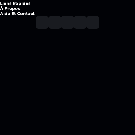
Liens Rapides
+354
À Propos
Tous Les Jeux
Aide Et Contact
Promotions
Populaires
+355
À Propos De Nous
Fidélité Programme
Nouveautés
Soutien
Affiliés
Tournois
Slots
+358
FAQ
Loterie
Live
Politique De Confidentialité
Jackpots
+359
Conditions D'Utilisation
Bonus Sur Le Premier Dépôt
+36
Jeu Responsable
Plaintes
+370
Procédure D'inscription
Politique Sur Les Témoins
+371
POLITIQUE AML ET KYC
+373
+374
+376
+377
+378