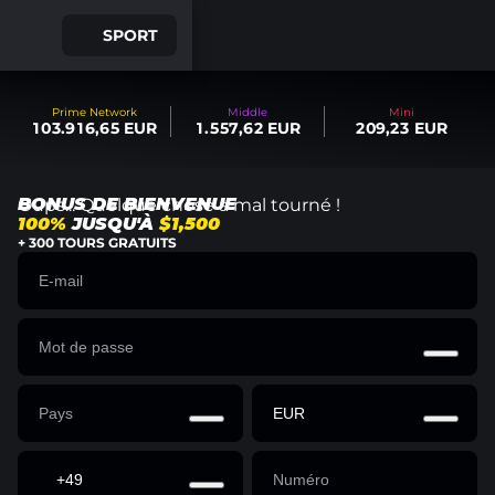
8
9
SPORT
0
1
2
3
5
4
Prime Network
Middle
Mini
1
0
3
.
9
1
6
,
6
5
EUR
1
.
5
5
7
,
6
2
EUR
2
0
9
,
2
3
EUR
BONUS DE BIENVENUE
Oups... Quelque chose a mal tourné !
100%
JUSQU'À
$1,500
+ 300 TOURS GRATUITS
Null