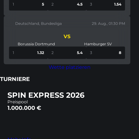
+260
1
5
2
4.5
3
1.54
+261
Deutschland, Bundesliga
29. Aug., 01:30 PM
+262
VS
+262
Borussia Dortmund
Hamburger SV
+263
1
1.32
2
5.4
3
8
+264
Wette platzieren
+265
TURNIERE
+266
SPIN EXPRESS 2026
+267
Preispool
1.000.000 €
+268
+269
+27